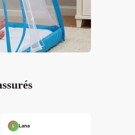
assurés
Lana
L