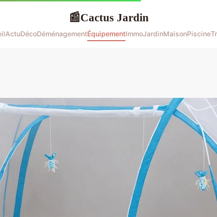
Cactus Jardin
📰
il
Actu
Déco
Déménagement
Équipement
Immo
Jardin
Maison
Piscine
T