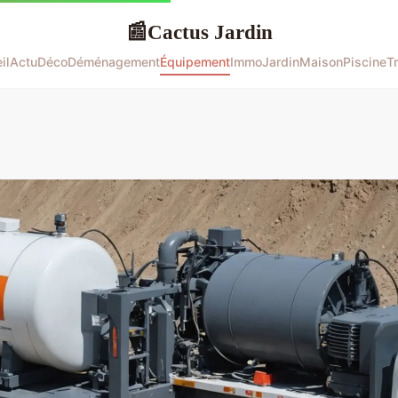
Cactus Jardin
📰
il
Actu
Déco
Déménagement
Équipement
Immo
Jardin
Maison
Piscine
T