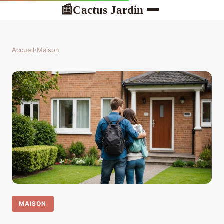
Cactus Jardin
📰
Accueil
›
Maison
MAISON