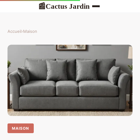
Cactus Jardin
📰
Accueil
›
Maison
MAISON