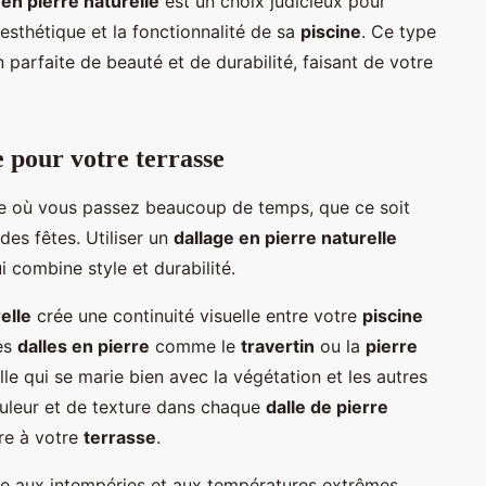
en pierre naturelle
est un choix judicieux pour
'esthétique et la fonctionnalité de sa
piscine
. Ce type
arfaite de beauté et de durabilité, faisant de votre
e pour votre terrasse
e où vous passez beaucoup de temps, que ce soit
des fêtes. Utiliser un
dallage en pierre naturelle
 combine style et durabilité.
elle
crée une continuité visuelle entre votre
piscine
Des
dalles en pierre
comme le
travertin
ou la
pierre
le qui se marie bien avec la végétation et les autres
ouleur et de texture dans chaque
dalle de pierre
re à votre
terrasse
.
te aux intempéries et aux températures extrêmes.