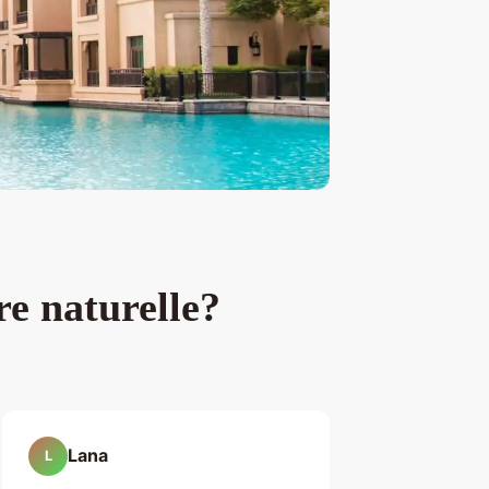
re naturelle?
Lana
L