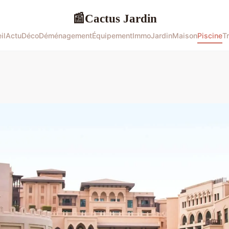
Cactus Jardin
📰
il
Actu
Déco
Déménagement
Équipement
Immo
Jardin
Maison
Piscine
T