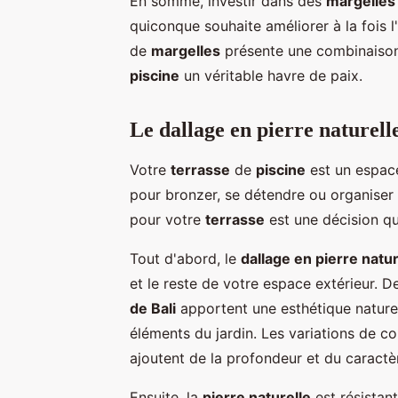
En somme, investir dans des
margelles 
quiconque souhaite améliorer à la fois l
de
margelles
présente une combinaison p
piscine
un véritable havre de paix.
Le dallage en pierre naturell
Votre
terrasse
de
piscine
est un espac
pour bronzer, se détendre ou organiser 
pour votre
terrasse
est une décision qui
Tout d'abord, le
dallage en pierre natur
et le reste de votre espace extérieur. 
de Bali
apportent une esthétique naturel
éléments du jardin. Les variations de c
ajoutent de la profondeur et du caractè
Ensuite, la
pierre naturelle
est résistan