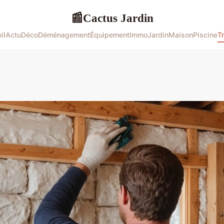
Cactus Jardin
📰
il
Actu
Déco
Déménagement
Équipement
Immo
Jardin
Maison
Piscine
T