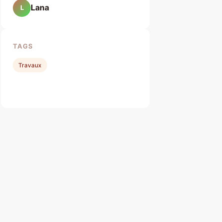
Lana
L
TAGS
Travaux