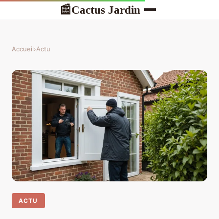
Cactus Jardin
📰
Accueil
›
Actu
ACTU