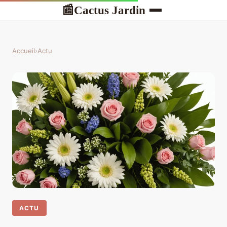
Cactus Jardin
📰
Accueil
›
Actu
ACTU