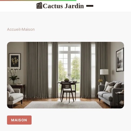
Cactus Jardin
📰
Accueil
›
Maison
MAISON