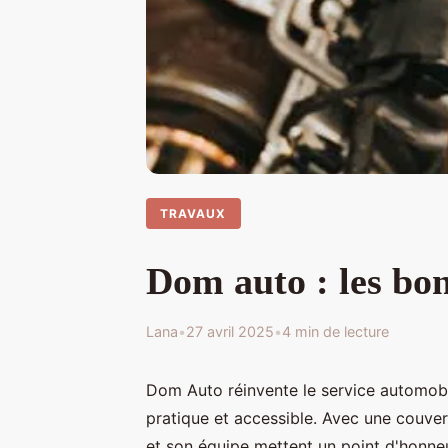
TRAVAUX
Dom auto : les bon
Lana
•
27 avril 2025
•
4 min de lecture
Dom Auto réinvente le service automobi
pratique et accessible. Avec une couv
et son équipe mettent un point d'honneur