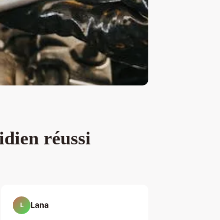
idien réussi
Lana
L