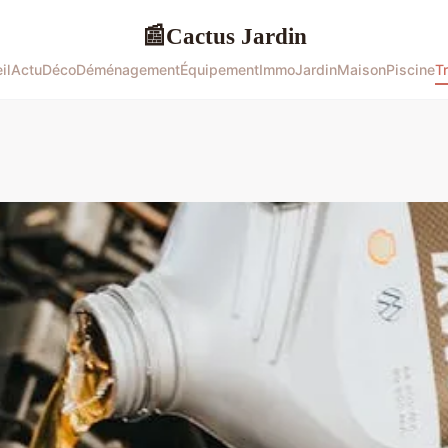
Cactus Jardin
📰
il
Actu
Déco
Déménagement
Équipement
Immo
Jardin
Maison
Piscine
T